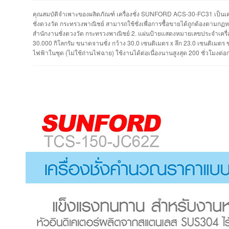
คุณสมบัติจำเพาะของผลิตภัณฑ์ เครื่องชั่ง SUNFORD ACS-30-FC31 เป็นเครื
ชั่งตวงวัด กระทรวงพาณิชย์ สามารถใช้ชั่งเพื่อการซื้อขายได้ถูกต้องตา
สำนักงานชั่งตวงวัด กระทรวงพาณิชย์ 2. แผ่นป้ายแสดงหมายเลขประจำเครื่องป
30.000 กิโลกรัม ขนาดจานชั่ง กว้าง 30.0 เซนติเมตร x ลึก 23.0 เซนติเมตร ข
ไฟฟ้าในชุด (ไม่ใช้ถ่านไฟฉาย) ใช้งานได้ต่อเนื่องนานสูงสุด 200 ชั่วโมงต่อก