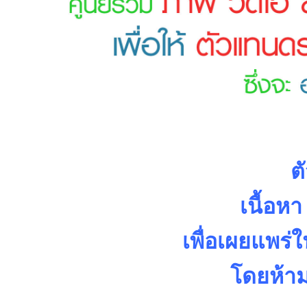
ต
เนื้อหา
เพื่อเผยแพร
โดยห้าม