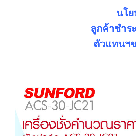
นโยบ
ลูกค้าชำระ
ตัวแทนฯข