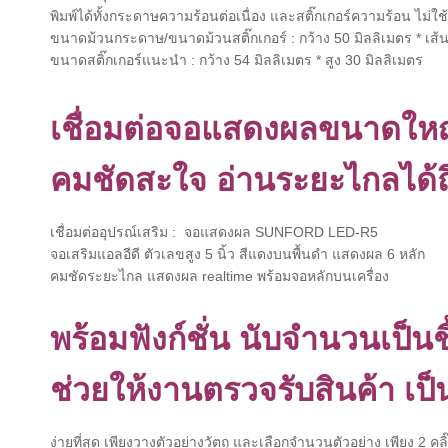
พิมพ์ได้ทั้งกระดาษความร้อนต่อเนื่อง และสติ๊กเกอร์ความร้อน ไม่ใช
ขนาดม้วนกระดาษ/ขนาดม้วนสติ๊กเกอร์ : กว้าง 50 มิลลิเมตร * เส้น
ขนาดสติ๊กเกอร์แนะนำ : กว้าง 54 มิลลิเมตร * สูง 30 มิลลิเมตร
เชื่อมต่อจอแสดงผลขนาดให
คมชัดสะใจ อ่านระยะไกลได้ถ
เชื่อมต่ออุปรณ์เสริม : จอแสดงผล SUNFORD LED-R5
จอเสริมแอลอีดี ตัวเลขสูง 5 นิ้ว สีแดงบนพื้นดำ แสดงผล 6 หลัก
คมชัดระยะไกล แสดงผล realtime พร้อมจอหลักบนเครื่อง
พร้อมฟังก์ชั่น นับจำนวนเป็นช
ช่วยให้งานตรวจรับสินค้า เป็น
ง่ายที่สุด เพียงวางตัวอย่างวัตถุ และเลือกจำนวนตัวอย่าง เพียง 2 คลิ