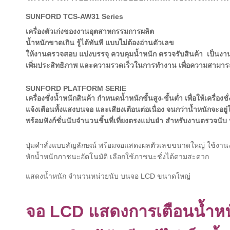
SUNFORD TCS-AW31 Series
เครื่องตัวเก่งของงานอุตสาหกรรมการผลิต
น้ำหนักขาดเกิน รู้ได้ทันที แบบไม่ต้องอ่านตัวเลข
ให้งานตรวจสอบ แบ่งบรรจุ ควบคุมน้ำหนัก ตรวจรับสินค้า เป็นงานง
เพิ่มประสิทธิภาพ และความรวดเร็วในการทำงาน เพื่อความสามารถ
SUNFORD PLATFORM SERIE
เครื่องชั่งน้ำหนักสินค้า กำหนดน้ำหนักขั้นสูง-ขั้นต่ำ เพื่อให้เครื่อง
แจ้งเตือนทั้งแสงบนจอ และเสียงเตือนต่อเนื่อง จนกว่าน้ำหนักจะอยู่
พร้อมฟังก์ชั่นนับจำนวนชิ้นที่เที่ยงตรงแม่นยำ สำหรับงานตรวจนับ
ปุ่มคำสั่งแบบสัญลักษณ์ พร้อมจอแสดงผลตัวเลขขนาดใหญ่ ใช้งานง
หักน้ำหนักภาชนะอัตโนมัติ เลือกใช้ภาชนะชั่งได้ตามสะดวก
แสดงน้ำหนัก จำนวนหน่วยนับ บนจอ LCD ขนาดใหญ่
จอ LCD แสดงการเตือนน้ำหน