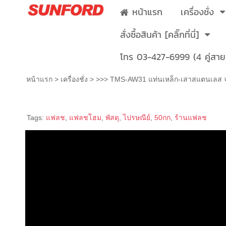
หน้าแรก
เครื่องชั่ง
สั่งซื้อสินค้า [คลิ๊กที่นี่]
โทร 03-427-6999 (4 คู่สาย
หน้าแรก
>
เครื่องชั่ง
>
>>> TMS-AW31 แท่นเหล็ก-เสาสแตนเลส จ
>>> TMS-AW31 แท่นเหล็ก-เสาสแตนเลส
Tags:
แฟลช
,
แฟลชโฮม
,
พัสดุ
,
ไปรษณีย์
,
50กก
,
ร้านแฟลช