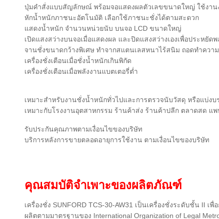
ปุ่มคำสั่งแบบสัญลักษณ์ พร้อมจอแสดงผลตัวเลขขนาดใหญ่ ใช้งานง
หักน้ำหนักภาชนะอัตโนมัติ เลือกใช้ภาชนะชั่งได้ตามสะดวก
แสดงน้ำหนัก จำนวนหน่วยนับ บนจอ LCD ขนาดใหญ่
เปิดแสงสว่างบนจอเมื่อแสดงผล และปิดแสงสว่างเองเพื่อประหยัดพ
จานชั่งขนาดกว้างพิเศษ ทำจากสแตนเลสหนาไร้สนิม ถอดทำความ
เครื่องชั่งเตือนเมื่อชั่งน้ำหนักเกินพิกัด
เครื่องชั่งเตือนเมื่อพลังงานแบตเตอรี่ต่ำ
เหมาะสำหรับงานชั่งน้ำหนักทั่วไปและการตรวจนับวัสดุ หรือแบ่งบ
เหมาะกับโรงงานอุตสาหกรรม ร้านค้าส่ง ร้านค้าปลีก ตลาดสด แพ
รับประกันคุณภาพตามเงื่อนไขของบริษัท
บริการหลังการขายตลอดอายุการใช้งาน ตามเงื่อนไขของบริษัท
คุณสมบัติจำเพาะของผลิตภัณฑ์
เครื่องชั่ง SUNFORD TCS-30-AW31 เป็นเครื่องชั่งระดับชั้น II เพ
ผลิตตามมาตรฐานของ International Organization of Legal Metr