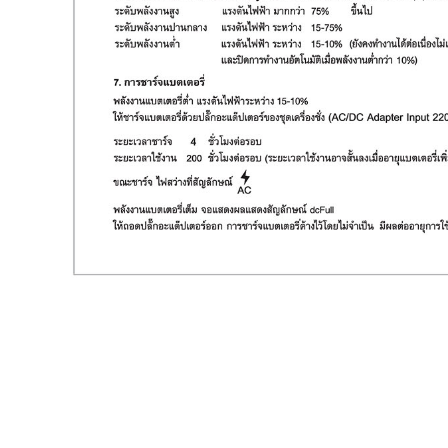
บริษัท ไทยโกลบอล ธุรกิจ
สำนักงานใหญ่ 554, 554/1 
โทร 0-2898-7121-4 แฟ็กซ์ 0-