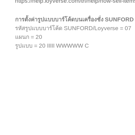
https://help.loyverse.com/th/help/how-sell-ite
การตั้งค่ารูปแบบบาร์โค้ดบนเครื่องชั่ง SUNF
รหัสรูปแบบบาร์โค้ด SUNFORD/Loyverse = 07
แผนก = 20
รูปแบบ = 20 IIIII WWWWW C
บริษัท ไทยโกลบอล ธุรกิจ
สำนักงานใหญ่ 554, 554/1 
โทร 0-2898-7121-4 แฟ็กซ์ 0-
โรงงาน 99 หมู่ที่ 9 ตำบลบา
โทร 0-3427-6999 แฟ็กซ์ 0-
Copyright 2017 Thai Gl