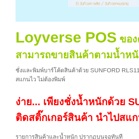
Loyverse POS
ของ
สามารถขายสินค้าตามน้ำหนั
ชั่งและพิมพ์บาร์โค้ดสินค้าด้วย SUNFORD RLS1
สแกนไว ไม่ต้องพิมพ์
ง่าย... เพียงชั่งน้ำหนักด้
ติดสติ๊กเกอร์สินค้า นำไปสแ
รายการสินค้าและน้ำหนัก ปรากฏบนจอทันที